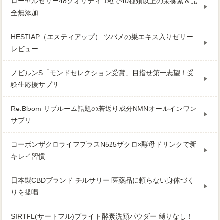
ローヤルゼリー48クオリティ 1粒で40種類以上の栄養素＆完
全無添加
HESTIAP（エスティアップ） ツバメの巣エキス入りゼリー
レビュー
ノビルンS「モンドセレクション受賞」目指せ第一志望！受
験生応援サプリ
Re:Bloom リブルーム話題の若返り成分NMNオールインワン
サプリ
コーボンザクロライフプラスN525ザクロ×酵母ドリンクで新
キレイ習慣
日本製CBDブランド チルサリー 医薬品に頼らない身体づく
りを提唱
SIRTFL(サートフル)ブライト酵素洗顔パウダー 縛りなし！