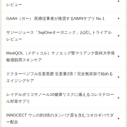
レビュー
GAAH（ガー） 医療従事者が推奨するNMNサプリ No.1
サジージュース「SajiOneオーガニック」お試しトライアル
レビュー
MediQOL（メディコル）ナノエッグ聖マリアンナ医科大学発
敏感肌用スキンケア
ドクターベジフル生姜黒蜜 生姜量2倍！完全無添加で始める
エイジングケア
レイデルポリコサノール10健康リスクに備えるコレステロー
ル対策サプリ
INNOCECT ウシの約3倍のタンパク質を含むコオロギパウダ
ー配合