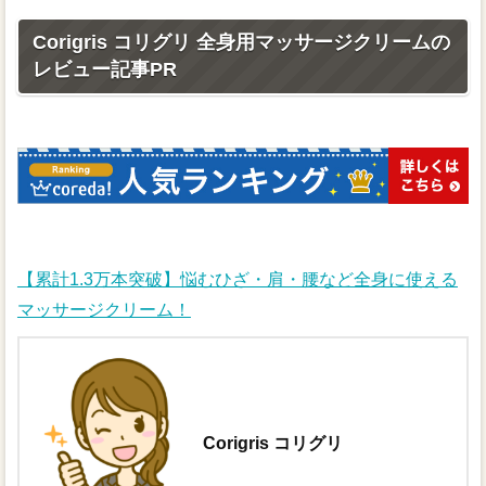
Corigris コリグリ 全身用マッサージクリームの
レビュー記事PR
【累計1.3万本突破】悩むひざ・肩・腰など全身に使える
マッサージクリーム！
Corigris コリグリ