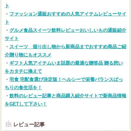
ト
・
ファッション通販おすすめの人気アイテムレビューサイ
ト
・
グルメ食品スイーツ飲料レビューおいしいもの通販紹介
サイト
・
スイーツ 掘り出し物から新商品までおすすめ商品ご紹
介贈り物にもオススメ
・
ギフト人気アイテムいま話題の最適な贈答品 贈る想い
をカタチに換えて
・
宅食 宅配食選び決定版！ヘルシーで栄養バランスばっ
ちりの食生活を！
・
飲料のレビュー記事と商品購入紹介サイトで新商品情報
をGETして下さい！
レビュー記事